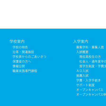
学校案内
入学案内
学校の特色
募集学科・募集人員
沿革・関連施設
入試概要
学校長からのごあいさつ
現役高校生の方
保護者の方へ
社会人・過年度卒
情報公開
奨学生制度・学費
職業実践専門課程
ＡＯ入試
推薦入試
学費・入学手続き
サポート制度
オープンキャンパス
オープンキャンパス