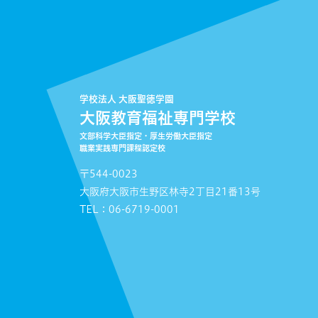
学校法人 大阪聖徳学園
大阪教育福祉専門学校
文部科学大臣指定・厚生労働大臣指定
職業実践専門課程認定校
〒544-0023
大阪府大阪市生野区林寺2丁目21番13号
TEL：06-6719-0001