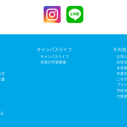
キャンパスライフ
その他
キャンパスライフ
お知
充実の学習環境
在校
本校
の方
卒業
支援
この
プラ
学校法
大阪教
申込