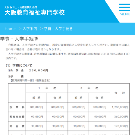
大阪 保育士・幼稚園教員 養成
大阪教育福祉専門学校
MENU
Home
入学案内
学費・入学手続き
学費・入学手続き